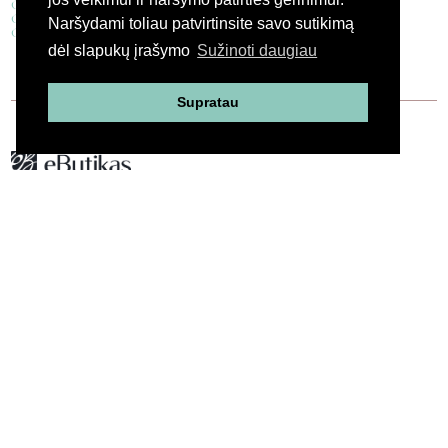
Gintaro karoliai
Gintaro kolje
Naršydami toliau patvirtinsite savo sutikimą
Gintaro grynuoliai
dėl slapukų įrašymo
Sužinoti daugiau
Supratau
+370 606 12308
INFO@EBUTIKAS.LT
KLIENTAMS
PRISTATYMAS
PREKIŲ GRĄŽINIMO IR KEITIMO TAISYKLĖS
MENIU