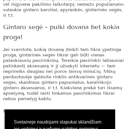
vėl išgyvena pakilimo laikotarpį: nemažo populiarumo
sulaukia gintaro karoliai, apyrankės, gintarinės segės,
ir t.t.
Gintaro segė - puiki dovana bet kokia
proga!
Jei svarstote, kokią dovaną įteikti tam tikra ypatinga
proga, gintarinės segės tikrai gali būti vienas
palankiausių pasirinkimų. Tereikia pasirinkti labiausiai
patinkantį aksesuarą ir jį užsakyti internetu – tam
neprireiks daugiau nei poros laisvų minučių. Mūsų
parduotuvėje galėsite rinktis antikvarines gintaro
seges, skaidraus gintaro papuošalus, karališkojo
gintaro aksesuarus, ir t.t. Kiekviena prekė turi išsamų
aprašymą, todėl rasti tinkamus pasirinkimus tikrai
nebus pernelyg keblu.
KITI GINTARO GAMINIAI:
Svetaineje naudojami slapukai sklandžiam
Gintaro apyrankės
Gintaro pakabukai
jos veikimui ir naršymo patirties gerinimui.