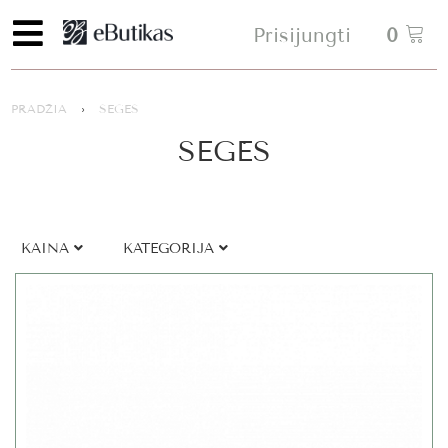
Prisijungti
0
PRADŽIA
›
SEGĖS
SEGĖS
KAINA
KATEGORIJA