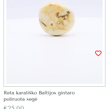
Reta karališko Baltijos gintaro
poliruota segė
€25.00