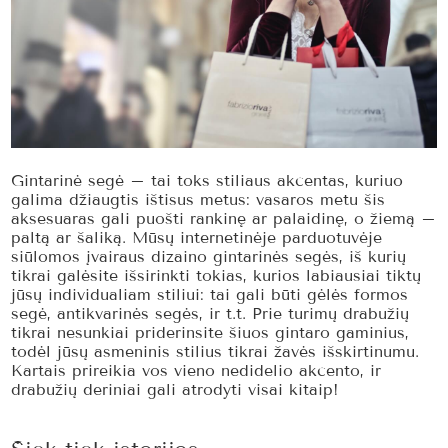
Gintarinė segė – tai toks stiliaus akcentas, kuriuo
galima džiaugtis ištisus metus: vasaros metu šis
aksesuaras gali puošti rankinę ar palaidinę, o žiemą –
paltą ar šaliką. Mūsų internetinėje parduotuvėje
siūlomos įvairaus dizaino gintarinės segės, iš kurių
tikrai galėsite išsirinkti tokias, kurios labiausiai tiktų
jūsų individualiam stiliui: tai gali būti gėlės formos
segė, antikvarinės segės, ir t.t. Prie turimų drabužių
tikrai nesunkiai priderinsite šiuos gintaro gaminius,
todėl jūsų asmeninis stilius tikrai žavės išskirtinumu.
Kartais prireikia vos vieno nedidelio akcento, ir
drabužių deriniai gali atrodyti visai kitaip!