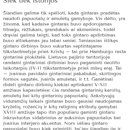
Šiek tiek istorijos
Šiandien galime tik spėlioti, kada gintaras pradėtas
naudoti papuošalų ir amuletų gamyboje. Vis dėlto, yra
žinoma, kad kadaise gintaras buvo apdorojamas
titnagu, rėžtukais, grandukais ar akmenimis, todėl
drąsiai galima teigti, kad toks gintaro apdirbimas
buvo atliekamas jau labai seniai. Seniausias išlikęs
gintaro dirbinys buvo sukurtas septintajame
tūkstantmetyje prieš Kristų – tai prie Hamburgo rasta
gintarinė plokštelė. Lietuvos pajūrio teritorijoje
randami gintariniai dirbiniai buvo pagaminti neolito
laikotarpiu (IV-II tūkstantmetyje prieš mūsų erą). Tai
– įvairaus pavidalo gintariniai pakabukai, skirtingos
formos sagutės, įvairūs amuletai, ir t.t. Ganėtinai
dideli gintaro dirbinių kiekiai aptinkami V-XII
amžiaus kapavietėse: čia randama gintarinių karolių,
amuletų bei kitų gintarinių papuošalų. Ankstyvųjų
viduramžių laikais gintaras buvo gausiai naudojamas
kryželių, rožančių ir kitų religinių atributų gamybai.
XVIII amžiuje tapo itin populiaru gaminti gintaru
inkrustuotus sidabrinius ar auksinius papuošalus bei
įvairius interjero akcentus. Nors vėliau gintaro
papuošalai buvo kiek primiršti, tačiau šiandien jie ir